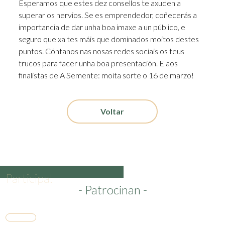
Esperamos que estes dez consellos te axuden a
superar os nervios. Se es emprendedor, coñecerás a
importancia de dar unha boa imaxe a un público, e
seguro que xa tes máis que dominados moitos destes
puntos. Cóntanos nas nosas redes sociais os teus
trucos para facer unha boa presentación. E aos
finalistas de A Semente: moita sorte o 16 de marzo!
Voltar
Participa!
- Patrocinan -
Presenta a túa idea de emprendemento no XII
Concurso de Proxectos Empresariais Semente
Ribeira Sacra ata o 31 de maio!
Inscríbete