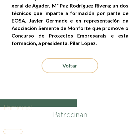
xeral de Agader, Mª Paz Rodríguez Rivera; un dos
técnicos que imparte a formación por parte de
EOSA, Javier Germade e en representación da
Asociación Semente de Monforte que promove o
Concurso de Proxectos Empresarais e esta
formación, a presidenta, Pilar López.
Voltar
Participa!
- Patrocinan -
Presenta a túa idea de emprendemento no XII
Concurso de Proxectos Empresariais Semente
Ribeira Sacra ata o 31 de maio!
Inscríbete