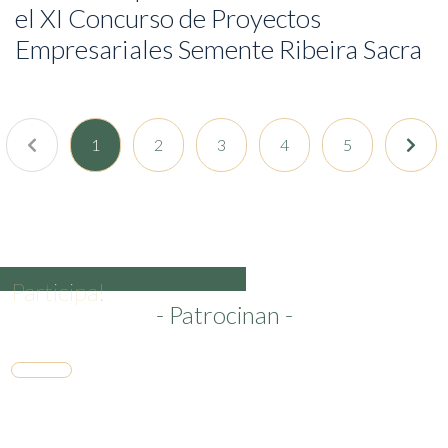
el XI Concurso de Proyectos
Empresariales Semente Ribeira Sacra
(current)
(current)
(current)
(current)
(current)
1
2
3
4
5
Participa!
- Patrocinan -
Presenta tu idea de emprendemiento en el XII
Concurso de Proyectos Empresariales Semente
Ribeira Sacra hasta el 31 de mayo!
Inscríbete